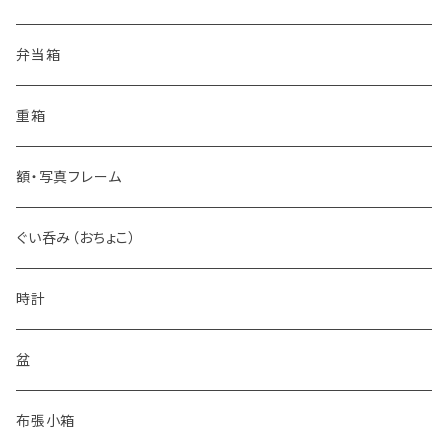
ワイングラス
豆皿
弁当箱
カップ
丸皿
重箱
タンブラー
花皿
額・写真フレーム
ショットグラス
小皿
ぐい呑み（おちょこ）
時計
盆
布張小箱