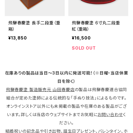
飛騨春慶塗 長手二段重（重
飛騨春慶塗 6寸丸二段重
箱）
紅（重箱）
¥13,850
¥16,500
SOLD OUT
在庫ありの製品は当日〜3日以内に発送可能！（※日曜・当店休業
日を除く）
飛騨春慶塗 製造販売元 山田春慶店
の製品は飛騨春慶連合協同
組合が定めた塗師による伝統的な「手ぬり技法」によるものです。
オンラインストア以外にも未掲載の製品や在庫のある製品がござ
います。詳しくは当店のウェブサイトまでお気軽に
お問い合わせ
く
ださい。
結婚祝いの記念品や引き出物、誕生日プレゼント、バレンタイン、ホ