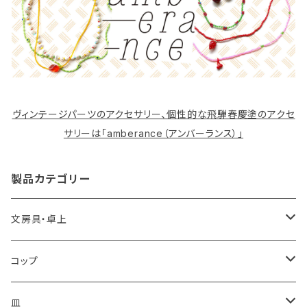
ヴィンテージパーツのアクセサリー、個性的な飛騨春慶塗のアクセ
サリーは「amberance（アンバーランス）」
製品カテゴリー
文房具・卓上
カードケース
コップ
箱・文庫
コーヒーカップ
皿