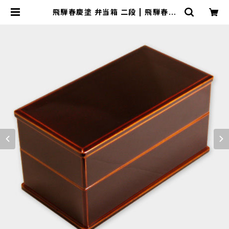
飛騨春慶塗 弁当箱 二段 | 飛騨春慶
塗 ネット通販 - 山田春慶店