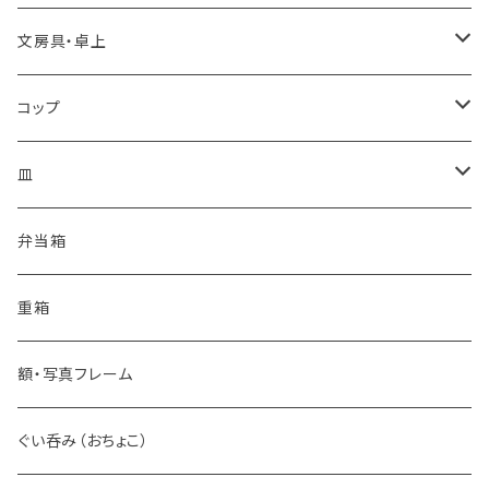
文房具・卓上
カードケース
コップ
箱・文庫
コーヒーカップ
皿
ワイングラス
豆皿
弁当箱
カップ
丸皿
重箱
タンブラー
花皿
額・写真フレーム
ショットグラス
小皿
ぐい呑み（おちょこ）