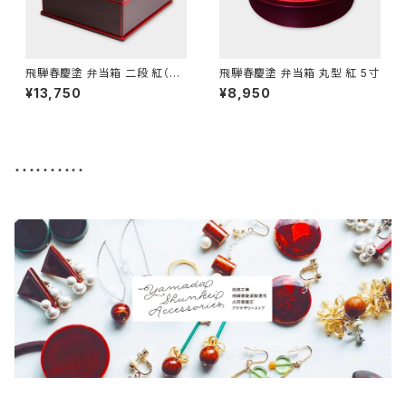
飛騨春慶塗 弁当箱 二段 紅（正
飛騨春慶塗 弁当箱 丸型 紅 5寸
方形）
¥13,750
¥8,950
・・・・・・・・・・