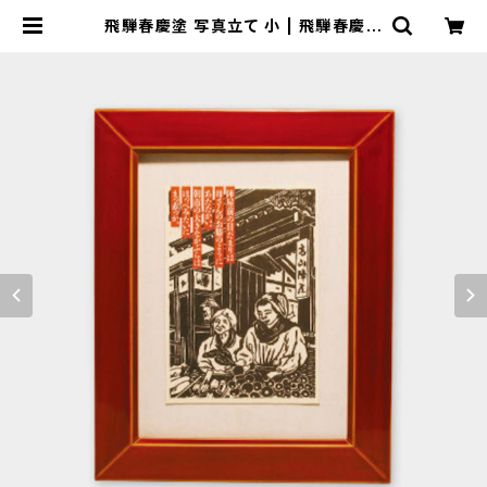
飛騨春慶塗 写真立て 小 | 飛騨春慶塗
ネット通販 - 山田春慶店