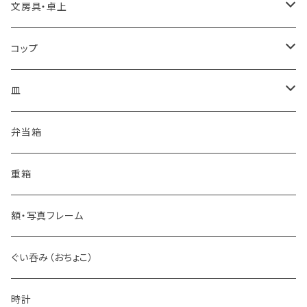
文房具・卓上
カードケース
コップ
箱・文庫
コーヒーカップ
皿
ワイングラス
豆皿
弁当箱
カップ
丸皿
重箱
タンブラー
花皿
額・写真フレーム
ショットグラス
小皿
ぐい呑み（おちょこ）
時計