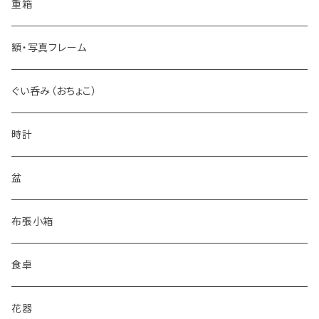
カップ
丸皿
重箱
タンブラー
花皿
額・写真フレーム
ショットグラス
小皿
ぐい呑み（おちょこ）
時計
盆
布張小箱
食卓
花器