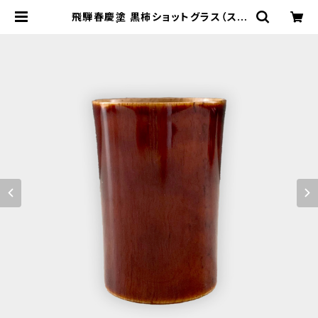
飛騨春慶塗 黒柿ショットグラス（スト
レート） | 飛騨春慶塗 ネット通販 -
山田春慶店