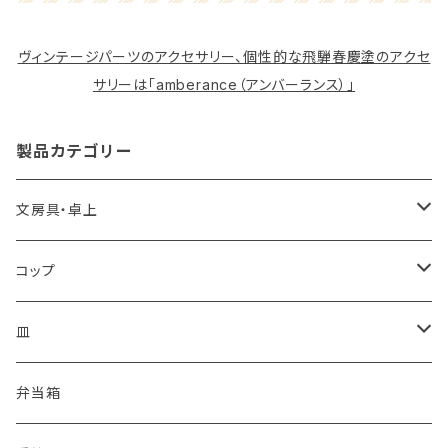
ヴィンテージパーツのアクセサリー、個性的な飛騨春慶塗のアクセ
サリーは「amberance（アンバーランス）」
製品カテゴリー
文房具・卓上
カードケース
コップ
箱・文庫
コーヒーカップ
皿
ワイングラス
豆皿
弁当箱