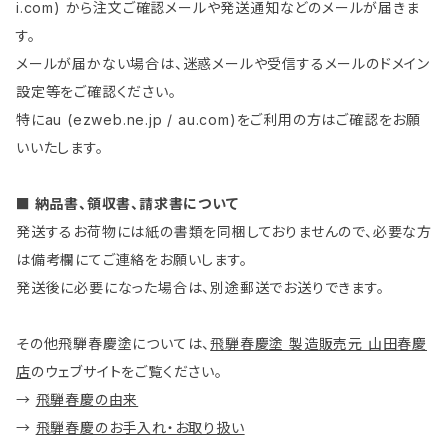
i.com) から注文ご確認メールや発送通知などのメールが届きま
す。
メールが届かない場合は、迷惑メールや受信するメールのドメイン
設定等をご確認ください。
特にau (ezweb.ne.jp / au.com)をご利用の方はご確認をお願
いいたします。
■ 納品書、領収書、請求書について
発送するお荷物には紙の書類を同梱しておりませんので、必要な方
は備考欄にてご連絡をお願いします。
発送後に必要になった場合は、別途郵送でお送りできます。
その他飛騨春慶塗については、
飛騨春慶塗 製造販売元 山田春慶
店
のウェブサイトをご覧ください。
→
飛騨春慶の由来
→
飛騨春慶のお手入れ・お取り扱い