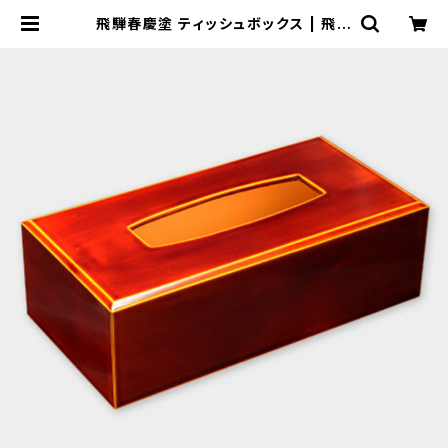
飛騨春慶塗 ティッシュボックス | 飛騨
春慶塗 ネット通販 - 山田春慶店