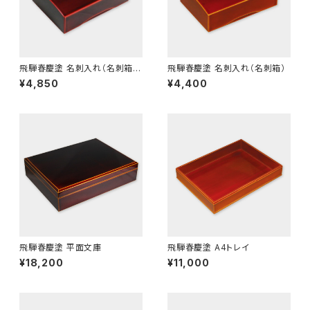
飛騨春慶塗 名刺入れ（名刺箱）
飛騨春慶塗 名刺入れ（名刺箱）
紅
¥4,850
¥4,400
飛騨春慶塗 平面文庫
飛騨春慶塗 A4トレイ
¥18,200
¥11,000