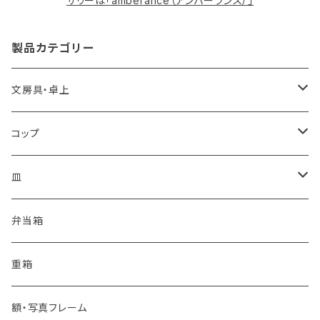
サリーは「amberance（アンバーランス）」
製品カテゴリー
文房具・卓上
カードケース
コップ
箱・文庫
コーヒーカップ
皿
ワイングラス
豆皿
弁当箱
カップ
丸皿
重箱
タンブラー
花皿
額・写真フレーム