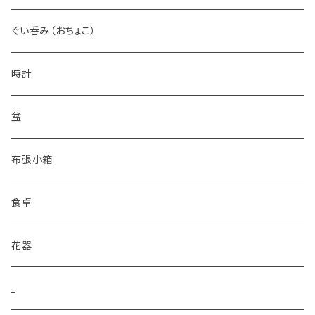
ショットグラス
小皿
ぐい呑み（おちょこ）
時計
盆
布張小箱
食卓
花器
_