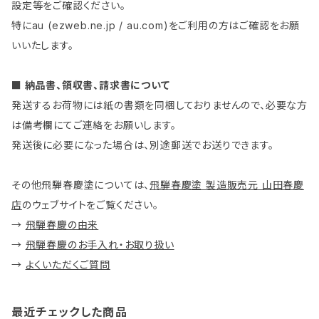
設定等をご確認ください。
特にau (ezweb.ne.jp / au.com)をご利用の方はご確認をお願
いいたします。
■ 納品書、領収書、請求書について
発送するお荷物には紙の書類を同梱しておりませんので、必要な方
は備考欄にてご連絡をお願いします。
発送後に必要になった場合は、別途郵送でお送りできます。
その他飛騨春慶塗については、
飛騨春慶塗 製造販売元 山田春慶
店
のウェブサイトをご覧ください。
→
飛騨春慶の由来
→
飛騨春慶のお手入れ・お取り扱い
→
よくいただくご質問
最近チェックした商品