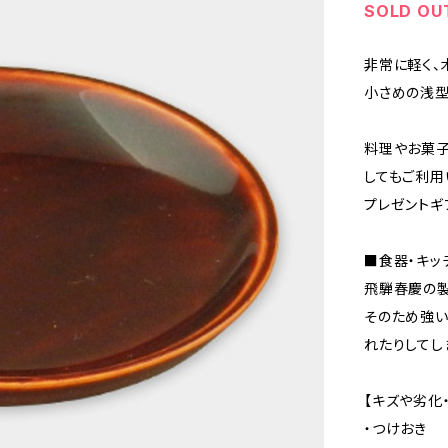
SOLD OU
非常に軽く、
小さめの浅型
料理やお菓子
してもご利用
プレゼントギ
■食器・キッ
飛騨春慶の製
そのため強い
れたりしてし
【キズや劣化
・つけおき