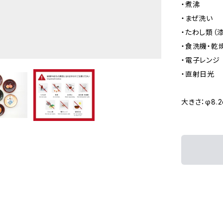
・煮沸
・まぜ洗い
・たわし類（
・食洗機・乾
・電子レンジ
・直射日光
大きさ：φ8.2