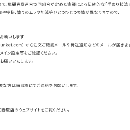
で、飛騨春慶連合協同組合が定めた塗師による伝統的な「手ぬり技法」
置や模様、塗りのムラや加減等ひとつひとつ表情が異なりますので、
お願いします
da-shunkei.com) から注文ご確認メールや発送通知などのメールが届きま
メイン設定等をご確認ください。
確認をお願いいたします。
要な方は備考欄にてご連絡をお願いします。
田春慶店
のウェブサイトをご覧ください。