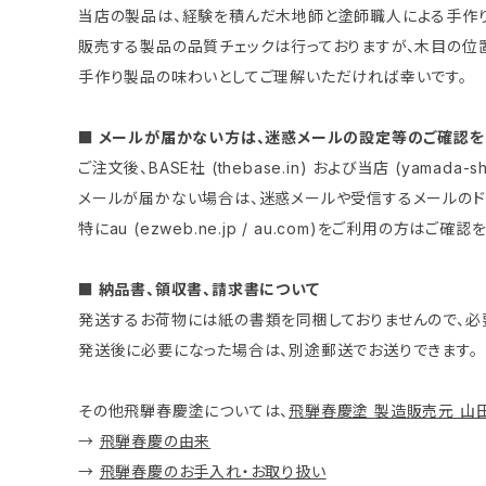
当店の製品は、経験を積んだ木地師と塗師職人による手作り
販売する製品の品質チェックは行っておりますが、木目の位
手作り製品の味わいとしてご理解いただければ幸いです。
■ メールが届かない方は、迷惑メールの設定等のご確認を
ご注文後、BASE社 (thebase.in) および当店 (yama
メールが届かない場合は、迷惑メールや受信するメールのド
特にau (ezweb.ne.jp / au.com)をご利用の方はご
■ 納品書、領収書、請求書について
発送するお荷物には紙の書類を同梱しておりませんので、必
発送後に必要になった場合は、別途郵送でお送りできます。
その他飛騨春慶塗については、
飛騨春慶塗 製造販売元 山
→
飛騨春慶の由来
→
飛騨春慶のお手入れ・お取り扱い