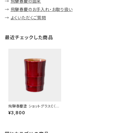
→
飛騨春慶の由来
→
飛騨春慶のお手入れ・お取り扱い
→
よくいただくご質問
最近チェックした商品
飛騨春慶塗 ショットグラスC（バ
ンブー）紅
¥3,800