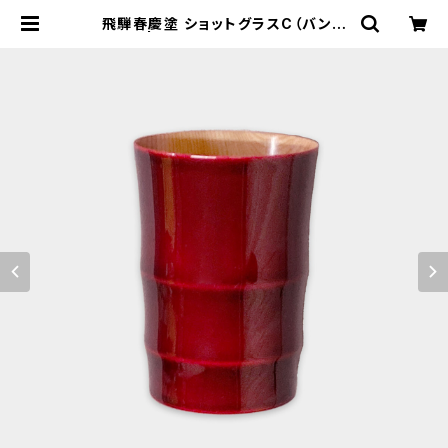
飛騨春慶塗 ショットグラスC（バンブ
ー）紅 | 飛騨春慶塗 ネット通販 - 山
田春慶店