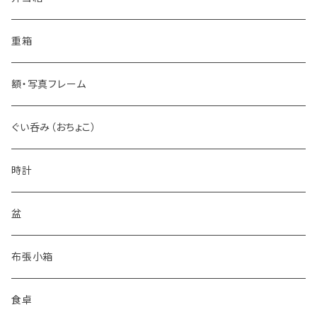
カップ
丸皿
重箱
タンブラー
花皿
額・写真フレーム
ショットグラス
小皿
ぐい呑み（おちょこ）
時計
盆
布張小箱
食卓