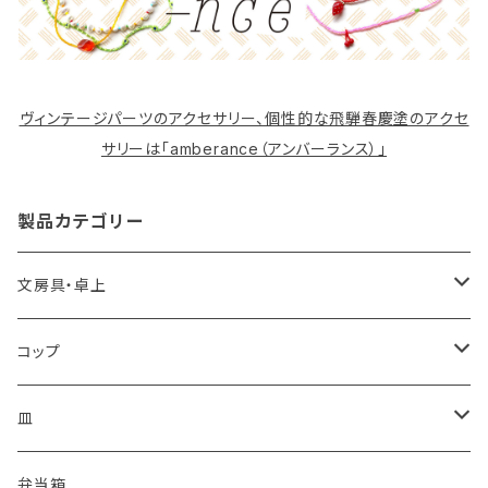
ヴィンテージパーツのアクセサリー、個性的な飛騨春慶塗のアクセ
サリーは「amberance（アンバーランス）」
製品カテゴリー
文房具・卓上
カードケース
コップ
箱・文庫
コーヒーカップ
皿
ワイングラス
豆皿
弁当箱