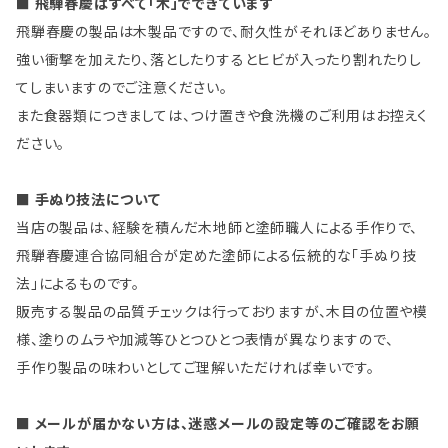
■ 飛騨春慶はすべて「木」でできています
飛騨春慶の製品は木製品ですので、耐久性がそれほどありません。
強い衝撃を加えたり、落としたりするとヒビが入ったり割れたりし
てしまいますのでご注意ください。
また食器類につきましては、つけ置きや食洗機のご利用はお控えく
ださい。
■ 手ぬり技法について
当店の製品は、経験を積んだ木地師と塗師職人による手作りで、
飛騨春慶連合協同組合が定めた塗師による伝統的な「手ぬり技
法」によるものです。
販売する製品の品質チェックは行っておりますが、木目の位置や模
様、塗りのムラや加減等ひとつひとつ表情が異なりますので、
手作り製品の味わいとしてご理解いただければ幸いです。
■ メールが届かない方は、迷惑メールの設定等のご確認をお願