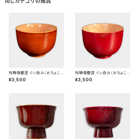
同じカテゴリの商品
飛騨春慶塗 ぐい呑み（おちょこ）
飛騨春慶塗 ぐい呑み（おちょこ）
C (2025)
C 紅 (2025)
¥3,500
¥3,500