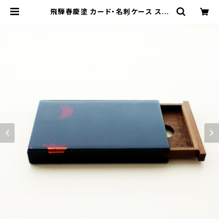
飛騨春慶塗 カード・名刺ケース スラ
イド式 大 青（銀箔） | 飛騨春慶塗
ネット通販 - 山田春慶店