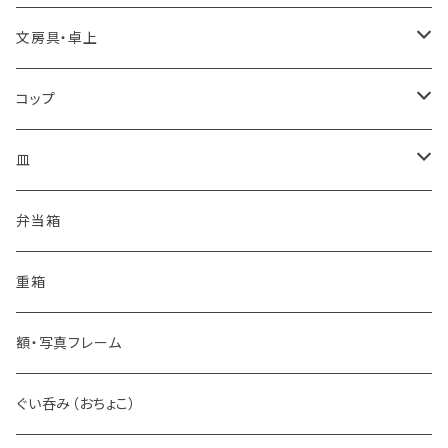
文房具・卓上
カードケース
コップ
箱・文庫
コーヒーカップ
皿
ワイングラス
豆皿
弁当箱
カップ
丸皿
重箱
タンブラー
花皿
額・写真フレーム
ショットグラス
小皿
ぐい呑み（おちょこ）