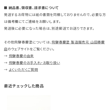
■ 納品書、領収書、請求書について
発送するお荷物には紙の書類を同梱しておりませんので、必要な方
は備考欄にてご連絡をお願いします。
発送後に必要になった場合は、別途郵送でお送りできます。
その他飛騨春慶塗については、
飛騨春慶塗 製造販売元 山田春慶
店
のウェブサイトをご覧ください。
→
飛騨春慶の由来
→
飛騨春慶のお手入れ・お取り扱い
→
よくいただくご質問
最近チェックした商品